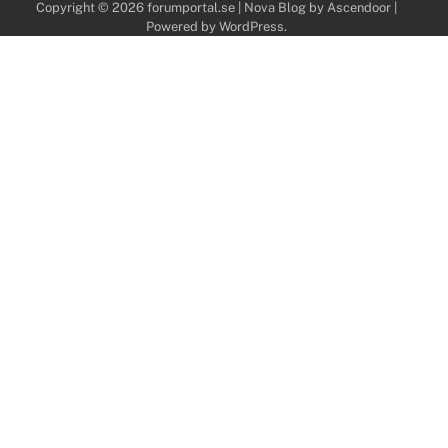
Copyright © 2026
forumportal.se
| Nova Blog by
Ascendoor
|
Powered by
WordPress
.