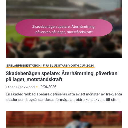
SPELARPRESENTATION I FIFA BLUE STARS YOUTH CUP 2024
Skadebenägen spelare: Återhämtning, påverkan
på laget, motståndskraft
12/01/2026
Ethan Blackwood
En skadedrabbad spelare definieras ofta av ett mönster av frekventa
skador som begränsar deras förmåga att bidra konsekvent till sitt…