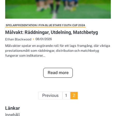
SPELARPRESENTATION I FIFA BLUE STARS YOUTH CUP 2024
Målvakt: Räddningar, Utdelning, Matchbetyg
08/01/2026
Ethan Blackwood
Målvakter spelar en avgörande roll för ett lags framgång, där viktiga
prestationsmått som räddningar, distribution och matchbetyg
fungerar som indikatorer…
Read more
Posts
Previous
1
2
pagination
Länkar
Innehåll