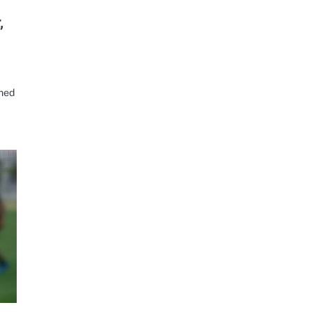
,
 med