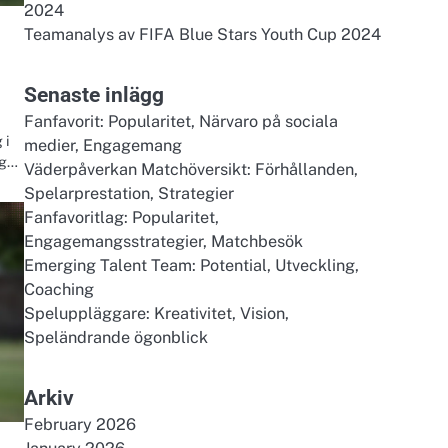
2024
Teamanalys av FIFA Blue Stars Youth Cup 2024
Senaste inlägg
Fanfavorit: Popularitet, Närvaro på sociala
 i
medier, Engagemang
ig…
Väderpåverkan Matchöversikt: Förhållanden,
Spelarprestation, Strategier
Fanfavoritlag: Popularitet,
Engagemangsstrategier, Matchbesök
Emerging Talent Team: Potential, Utveckling,
Coaching
Speluppläggare: Kreativitet, Vision,
Speländrande ögonblick
Arkiv
February 2026