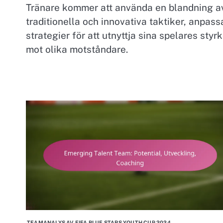
Tränare kommer att använda en blandning a
traditionella och innovativa taktiker, anpass
strategier för att utnyttja sina spelares styr
mot olika motståndare.
TEAMANALYS AV FIFA BLUE STARS YOUTH CUP 2024