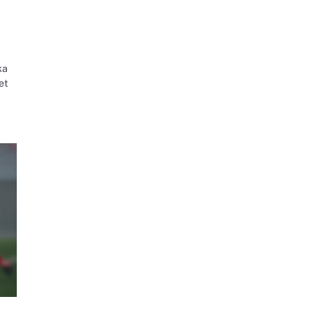
ka
et