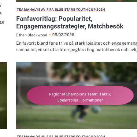
v
TEAMANALYS AV FIFA BLUE STARS YOUTH CUP 2024
a
Fanfavoritlag: Popularitet,
kor
Engagemangsstrategier, Matchbesök
05/02/2026
Ethan Blackwood
En favorit bland fans trivs på stark lojalitet och engagemang
samhället, vilket ofta återspeglas i hög matchbesök och livl
TEAMANALYS AV FIFA BLUE STARS YOUTH CUP 2024