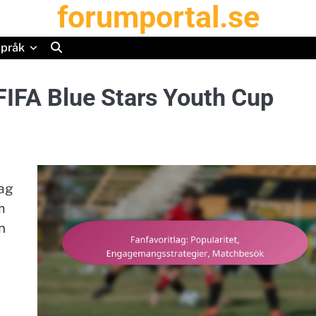
forumportal.se
pråk
FIFA Blue Stars Youth Cup
lag
m
n