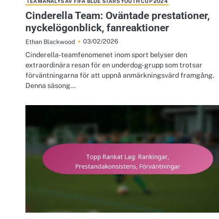
TEAMANALYS AV FIFA BLUE STARS YOUTH CUP 2024
Cinderella Team: Oväntade prestationer,
nyckelögonblick, fanreaktioner
03/02/2026
Ethan Blackwood
Cinderella-teamfenomenet inom sport belyser den
extraordinära resan för en underdog-grupp som trotsar
förväntningarna för att uppnå anmärkningsvärd framgång.
Denna säsong…