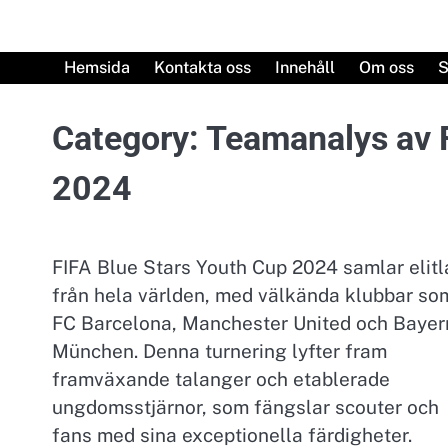
Skip
to
content
Hemsida
Kontakta oss
Innehåll
Om oss
S
Category:
Teamanalys av 
2024
FIFA Blue Stars Youth Cup 2024 samlar elit
från hela världen, med välkända klubbar so
FC Barcelona, Manchester United och Bayer
München. Denna turnering lyfter fram
framväxande talanger och etablerade
ungdomsstjärnor, som fängslar scouter och
fans med sina exceptionella färdigheter.