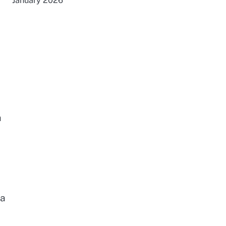
January 2026
a
sa