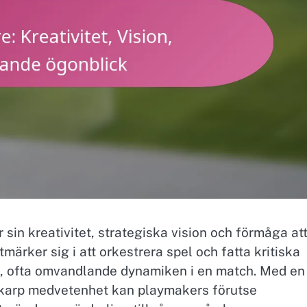
 sin kreativitet, strategiska vision och förmåga at
ärker sig i att orkestrera spel och fatta kritiska
egi, ofta omvandlande dynamiken i en match. Med en
skarp medvetenhet kan playmakers förutse