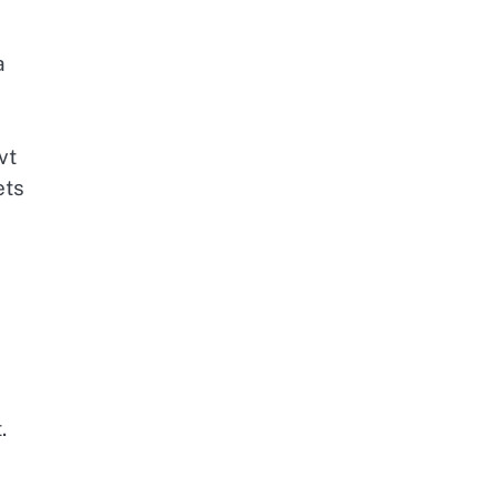
a
vt
ets
.