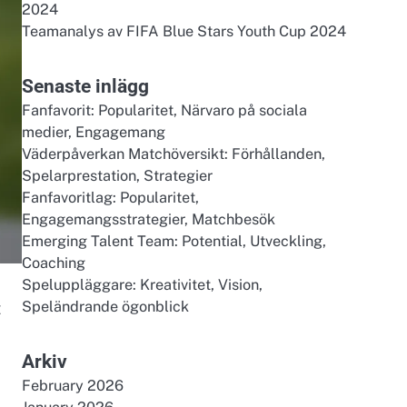
2024
Teamanalys av FIFA Blue Stars Youth Cup 2024
Senaste inlägg
Fanfavorit: Popularitet, Närvaro på sociala
medier, Engagemang
Väderpåverkan Matchöversikt: Förhållanden,
Spelarprestation, Strategier
Fanfavoritlag: Popularitet,
Engagemangsstrategier, Matchbesök
Emerging Talent Team: Potential, Utveckling,
Coaching
Speluppläggare: Kreativitet, Vision,
Speländrande ögonblick
t
Arkiv
February 2026