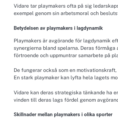
Vidare tar playmakers ofta på sig ledarskaps
exempel genom sin arbetsmoral och besluts
Betydelsen av playmakers i lagdynamik
Playmakers är avgörande för lagdynamik ef
synergierna bland spelarna. Deras förmåga
förtroende och uppmuntrar samarbete på pl
De fungerar också som en motivationskraft, i
En stark playmaker kan lyfta hela lagets mo
Vidare kan deras strategiska tänkande ha e
vinden till deras lags fördel genom avgörand
Skillnader mellan playmakers i olika sporter