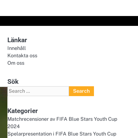
Länkar
Innehåll
Kontakta oss
Om oss
Sök
Search
for:
Kategorier
Matchrecensioner av FIFA Blue Stars Youth Cup
2024
Spelarpresentation i FIFA Blue Stars Youth Cup